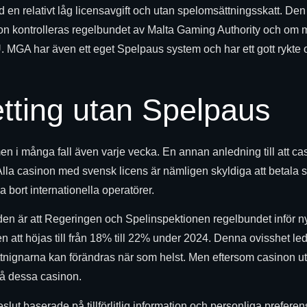
 en relativt låg licensavgift och utan spelomsättningsskatt. Den har
 kontrolleras regelbundet av Malta Gaming Authority och om man
. MGA har även ett eget Spelpaus system och har ett gott rykte om
etting utan Spelpaus
en i många fall även varje vecka. En annan anledning till att ca
Alla casinon med svensk licens är nämligen skyldiga att betala sk
 bort internationella operatörer.
n är att Regeringen och Spelinspektionen regelbundet inför ny
att höjas till från 18% till 22% under 2024. Denna ovisshet leder
ttnignarna kan förändras när som helst. Men eftersom casinon 
 på dessa casinon.
lut baserade på tillförlitlig information och personliga preferens