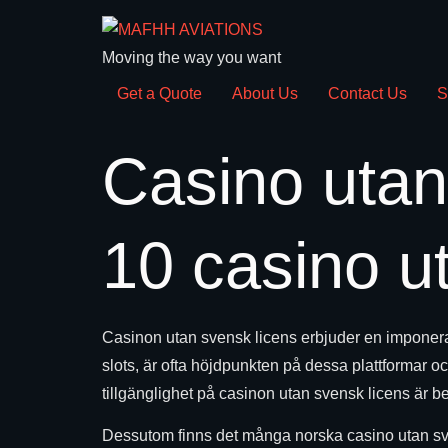
Moving the way you want
Get a Quote
About Us
Contact Us
S
Casino utan
10 casino u
Casinon utan svensk licens erbjuder en imponera
slots, är ofta höjdpunkten på dessa plattformar 
tillgänglighet på casinon utan svensk licens är 
Dessutom finns det många norska casino utan sv