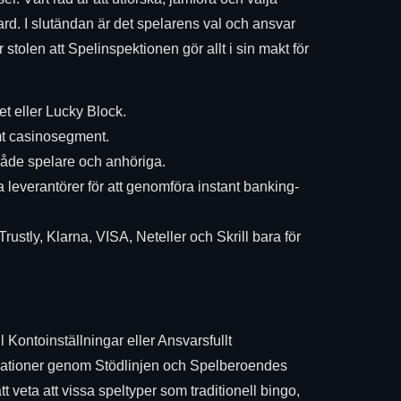
d. I slutändan är det spelarens val och ansvar
 stolen att Spelinspektionen gör allt i sin makt för
et eller Lucky Block.
rmt casinosegment.
 både spelare och anhöriga.
 leverantörer för att genomföra instant banking-
ustly, Klarna, VISA, Neteller och Skrill bara för
Kontoinställningar eller Ansvarsfullt
nisationer genom Stödlinjen och Spelberoendes
tt veta att vissa speltyper som traditionell bingo,