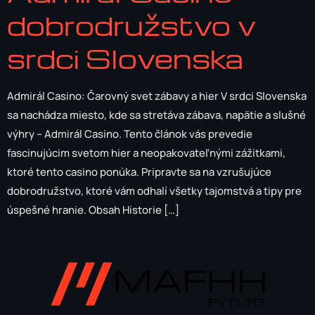
dobrodružstvo v
srdci Slovenska
Admirál Casino: Čarovný svet zábavy a hier V srdci Slovenska
sa nachádza miesto, kde sa stretáva zábava, napätie a slušné
výhry – Admirál Casino. Tento článok vás prevedie
fascinujúcim svetom hier a neopakovateľnými zážitkami,
ktoré tento casino ponúka. Pripravte sa na vzrušujúce
dobrodružstvo, ktoré vám odhalí všetky tajomstvá a tipy pre
úspešné hranie. Obsah Historie […]