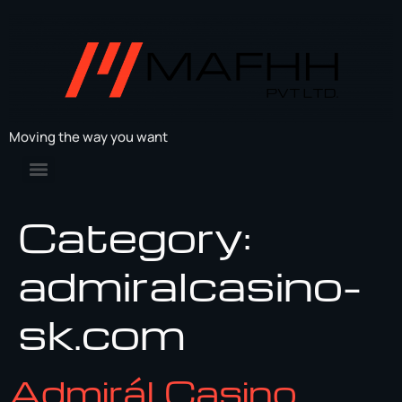
Moving the way you want
Category:
admiralcasino-
sk.com
Admirál Casino