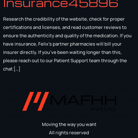
Insurance45896
Research the credibility of the website‚ check for proper
certifications and licenses‚ and read customer reviews to
ensure the authenticity and quality of the medication. If you
have insurance, Felix’s partner pharmacies will bill your
insurer directly. If you’ve been waiting longer than this,
please reach out to our Patient Support team through the
chat […]
Moving the way you want
All rights reserved