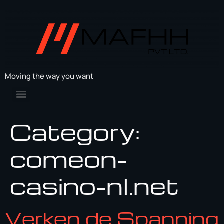
Moving the way you want
Category:
comeon-
casino-nl.net
Verken de Spanning