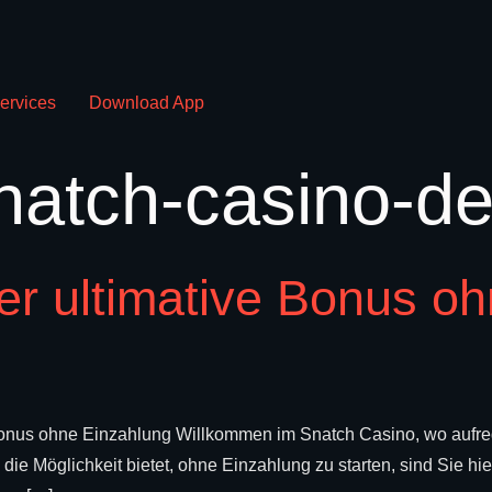
ervices
Download App
natch-casino-de
r ultimative Bonus oh
onus ohne Einzahlung Willkommen im Snatch Casino, wo aufrege
 Möglichkeit bietet, ohne Einzahlung zu starten, sind Sie hier 