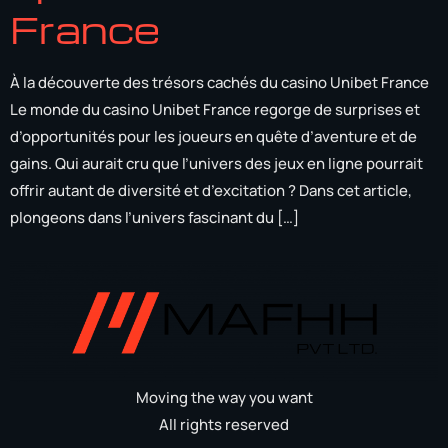
France
À la découverte des trésors cachés du casino Unibet France
Le monde du casino Unibet France regorge de surprises et
d’opportunités pour les joueurs en quête d’aventure et de
gains. Qui aurait cru que l’univers des jeux en ligne pourrait
offrir autant de diversité et d’excitation ? Dans cet article,
plongeons dans l’univers fascinant du […]
Moving the way you want
All rights reserved