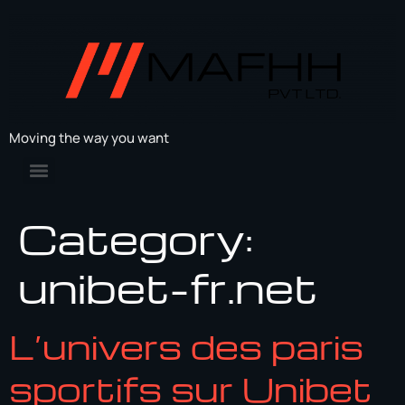
Moving the way you want
Category:
unibet-fr.net
L’univers des paris
sportifs sur Unibet