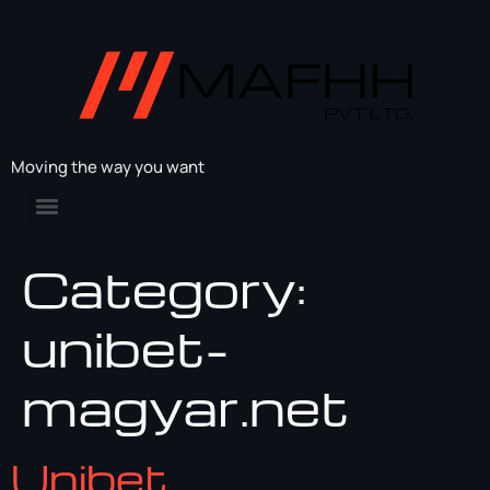
Moving the way you want
Category:
unibet-
magyar.net
Unibet