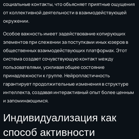
социальные контакты, что объясняет приятные ощущения
от коллективной деятельности в взаимодействующей
окружении.
Особое важность имеет задействование копирующих
элементов при слежении за поступками иных юзеров в
общественных взаимодействующих платформах. Этот
система создает сочувствующую контакт между
пользователями, усиливая общее состояние
принадлежности к группе. Нейропластичность
гарантирует продолжительные изменения в структуре
интеллекта, создавая интерактивный опыт более ценным
и запоминающимся.
Индивидуализация как
способ активности