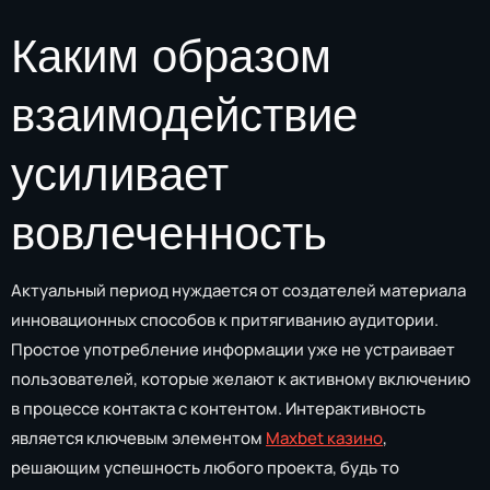
Каким образом
взаимодействие
усиливает
вовлеченность
Актуальный период нуждается от создателей материала
инновационных способов к притягиванию аудитории.
Простое употребление информации уже не устраивает
пользователей, которые желают к активному включению
в процессе контакта с контентом. Интерактивность
является ключевым элементом
Maxbet казино
,
решающим успешность любого проекта, будь то