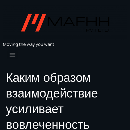
Moving the way you want
Каким образом
взаимодействие
усиливает
вовлеченность