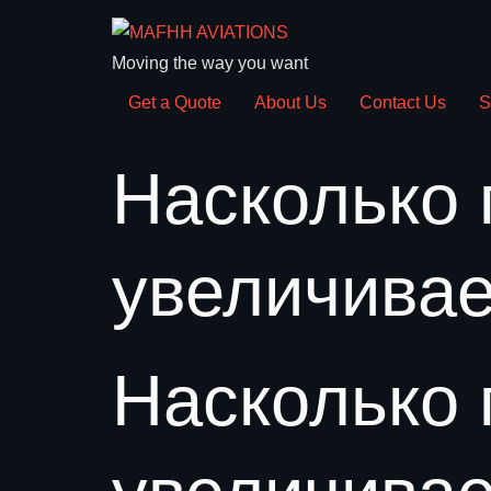
Moving the way you want
Get a Quote
About Us
Contact Us
S
Насколько
увеличивае
Насколько