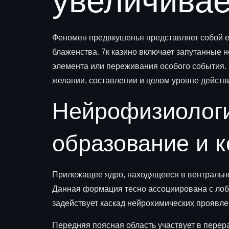
увеличивае
Феномен предвкушенья представляет собой е
блаженства. 7к казино включает запутанные
элемента или переживания особого события.
желании, составлении и целом уровне действ
Нейрофизиолог
образование и к
Прилежащее ядро, находящееся в вентрально
Данная формация тесно ассоциирована с лобн
задействует каскад нейрохимических проявле
Передняя поясная область участвует в перер