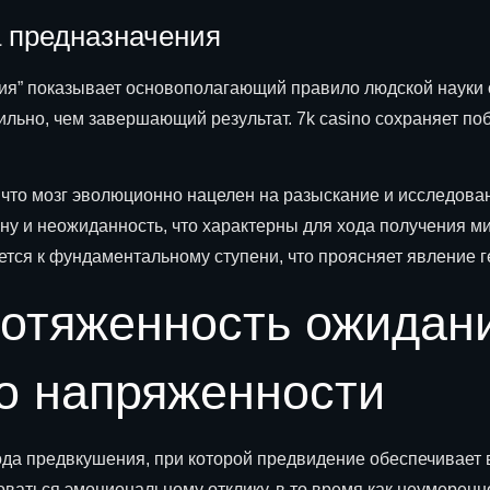
а предназначения
ия” показывает основополагающий правило людской науки 
ильно, чем завершающий результат. 7k casino сохраняет п
то мозг эволюционно нацелен на разыскание и исследован
у и неожиданность, что характерны для хода получения м
тся к фундаментальному ступени, что проясняет явление г
отяженность ожидани
о напряженности
да предвкушения, при которой предвидение обеспечивает
ваться эмоциональному отклику, в то время как неумерен