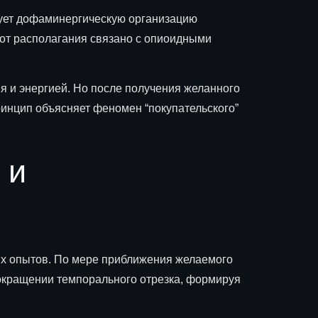
ует дофаминергическую организацию
 от располагания связано с опиоидными
 и энергией. Но после получения желанного
ринцип объясняет феномен “покупательского”
 и
ых опытов. По мере приближения желаемого
сокращении темпорального отрезка, формируя