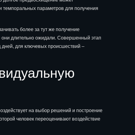
ки темпоральных параметров для получения
ачивать более за тут же получение
о они длительно ожидали. Совершенный этап
д дней, для ключевых происшествий –
ивидуальную
воздействует на выбор решений и построение
 которой человек переоценивают воздействие