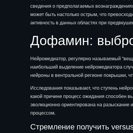
сведения о предполагаемых вознаграждениях
может быть настолько острым, что превосхо
активность в данных областях при предвкуше
Дофамин: выбро
Нейромедиатор, регулярно называемый “веще
наибольший выделение нейромедиатора случа
нейроны в вентральной регионе покрышки, чт
Исследования показывают, что ступень нейро
какой причине процесс ожидания способен 
эволюционно ориентирована на разыскание и
процессом.
Стремление получить versu