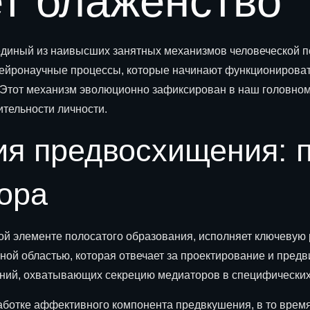
т блаженство
диный из наивысших занятных механизмов человеческой пс
 нейронаучные процессы, которые начинают функционироват
 Этот механизм эволюционно зафиксирован в наш головном
ительности личности.
ия предвосхищения: 
ора
й элементе полосатого образования, исполняет ключевую р
ой областью, которая отвечает за проектирование и предв
ний, охватывающих секрецию медиаторов в специфических 
аботке аффективного компонента предвкушения, в то врем