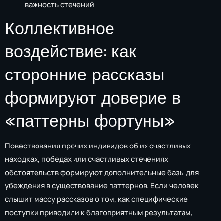
важность стечений
Коллективное
воздействие: как
сторонние рассказы
формируют доверие в
«паттерны фортуны»
Повествования прочих индивидов об их счастливых
находках, победах или счастливых стечениях
обстоятельств формируют дополнительные базы для
убеждения в существование паттернов. Если человек
слышит массу рассказов о том, как специфические
поступки приводили к благоприятным результатам,