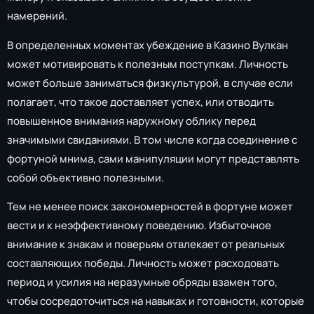
намерений.
В определенных моментах убеждение в Казино Вулкан
может мотивировать к полезным поступкам. Личность
может больше заниматься физкультурой, в случае если
полагает, что такое доставляет успех, или отводить
повышенное внимания наружному облику перед
значимыми свиданиями. В том числе когда соединение с
фортуной мнима, сами манипуляции могут представлять
собой объективно полезными.
Тем не менее поиск закономерностей в фортуне может
вести и к неэффективному поведению. Избыточное
внимание к знакам и поверьям отвлекает от реальных
составляющих победы. Личность может расходовать
период и усилия на неразумные обряды взамен того,
чтобы сосредоточиться на навыках и готовности, которые