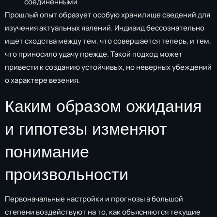
соединенными
Прошлый опыт образует особую хранилище сведений для
изучения актуальных явлений. Индивид бессознательно
ищет сходства между тем, что совершается теперь, и тем,
что приносило удачу прежде. Такой подход может
привести к созданию устойчивых, но неверных убеждений
о характере везения.
Каким образом ожидания
и гипотезы изменяют
понимание
произвольности
Первоначальные настройки и прогнозы в большой
степени воздействуют на то, как объясняются текущие