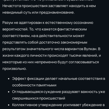
Нечастота происшествия заставляет находить в нем
невидимый суть или предзнаменование.
Разум не адаптирован к естественному осознанию
вероятностей. То, что кажется фантастическим
соответствием, на в действительности может
представлять собой достаточно закономерным
результатом значительного числа вариантов Вулкан. В
жизни каждого личности происходят тысячи явлений, и
некоторые из них непременно будут согласовываться
произвольно.
Эффект фиксации делает начальные соответствия в
особенности памятными
Оглядывающаяся суждение раздувает важность уже
свершившихся происшествий
Коллективное утверждение усиливает убеждение в