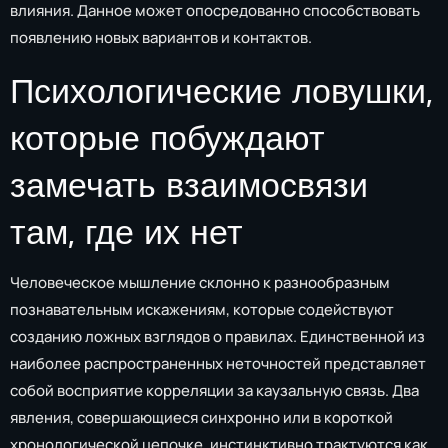
влияния. Данное может опосредованно способствовать
появлению новых вариантов и контактов.
Психологические ловушки,
которые побуждают
замечать взаимосвязи
там, где их нет
Человеческое мышление склонно к разнообразным
познавательным искажениям, которые содействуют
созданию ложных взглядов о правилах. Единственной из
наиболее распространенных неточностей представляет
собой восприятие корреляции за каузальную связь. Два
явления, совершающиеся синхронно или в короткой
хронологической цепочке, инстинктивно трактуются как