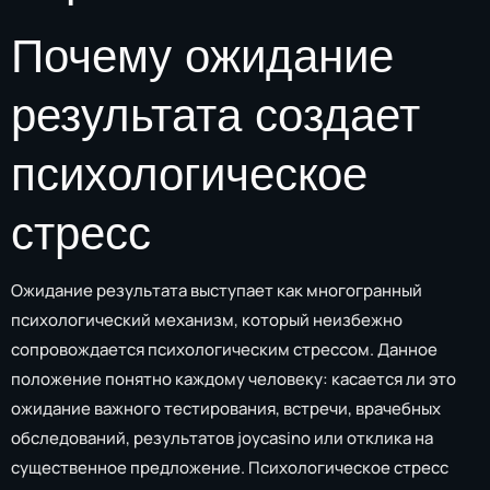
Почему ожидание
результата создает
психологическое
стресс
Ожидание результата выступает как многогранный
психологический механизм, который неизбежно
сопровождается психологическим стрессом. Данное
положение понятно каждому человеку: касается ли это
ожидание важного тестирования, встречи, врачебных
обследований, результатов joycasino или отклика на
существенное предложение. Психологическое стресс