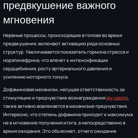
предвкушение важного
мгновения
Нервные процессы, происходящие в голове во время
предвкушения, включают активацию ряда основных
структур. Увеличивается показатель гормона стресса и
норэпинефрина, что влечет к интенсификации
сердцебиения, росту артериального давления и
усилению моторного тонуса.
Дофаминовая механизм, несущая ответственность за
стимуляцию и предчувствие вознаграждения
joy casino
,
также активно вовлекается в механизме предчувствия.
Интересно, что степень дофамина приходит к максимума
не в мгновение получения итога, а непосредственно в
время ожидания. Это объясняет, отчего ожидание