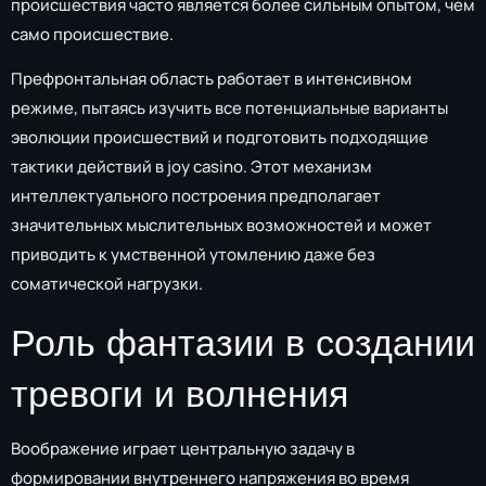
происшествия часто является более сильным опытом, чем
само происшествие.
Префронтальная область работает в интенсивном
режиме, пытаясь изучить все потенциальные варианты
эволюции происшествий и подготовить подходящие
тактики действий в joy casino. Этот механизм
интеллектуального построения предполагает
значительных мыслительных возможностей и может
приводить к умственной утомлению даже без
соматической нагрузки.
Роль фантазии в создании
тревоги и волнения
Воображение играет центральную задачу в
формировании внутреннего напряжения во время