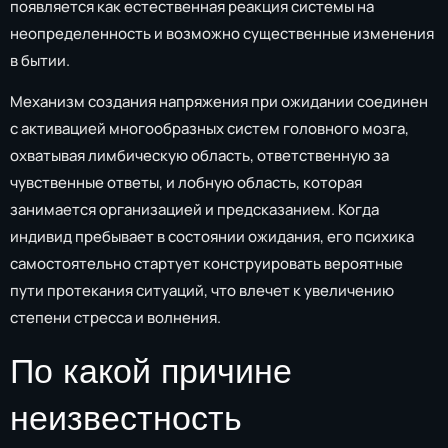
появляется как естественная реакция системы на
неопределенность и возможно существенные изменения
в бытии.
Механизм создания напряжения при ожидании соединен
с активацией многообразных систем головного мозга,
охватывая лимбическую область, ответственную за
чувственные ответы, и лобную область, которая
занимается организацией и предсказанием. Когда
индивид пребывает в состоянии ожидания, его психика
самостоятельно стартует конструировать вероятные
пути протекания ситуаций, что влечет к увеличению
степени стресса и волнения.
По какой причине
неизвестность