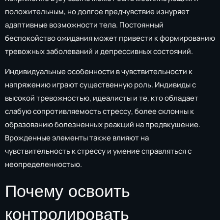
положительным, но долгое предчувствие изнуряет
адаптивные возможности тела. Постоянный
беспокойство ожидания может привести к формированию
тревожных заболеваний и депрессивных состояний.
Индивидуальные особенности в чувствительности к
напряжению играют существенную роль. Индивиды с
высокой тревожностью, идеалисты и те, кто обладает
слабую сопротивляемость стрессу, более склонны к
образованию болезненных реакций на предвкушение.
Врожденные элементы также влияют на
чувствительность к стрессу и умение справляться с
неопределенностью.
Почему освоить
контролировать