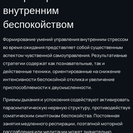
внутренним
беспокойством
Формирование умений управления внутренним стрессом
во время ожидания представляет собой существенным
аспектом чувственной самоуправления. Результативные
стратегии содержат как познавательные, так и
действенные техники, ориентированные на снижение
интенсивности беспокойной отклика и увеличение
приспособляемости к двусмысленности.
Приемы дыхания и успокоения содействуют активировать
парасимпатическую нервную структуру, противодействуя
соматическим симптомам беспокойства. Постоянная
занятия медленного респирации, поэтапной моторной
расслабления или медитации может значительно