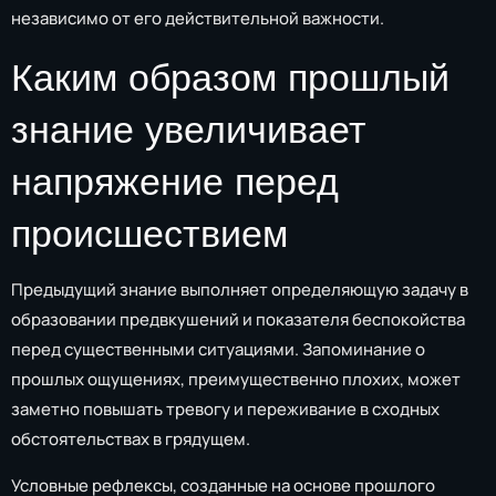
независимо от его действительной важности.
Каким образом прошлый
знание увеличивает
напряжение перед
происшествием
Предыдущий знание выполняет определяющую задачу в
образовании предвкушений и показателя беспокойства
перед существенными ситуациями. Запоминание о
прошлых ощущениях, преимущественно плохих, может
заметно повышать тревогу и переживание в сходных
обстоятельствах в грядущем.
Условные рефлексы, созданные на основе прошлого