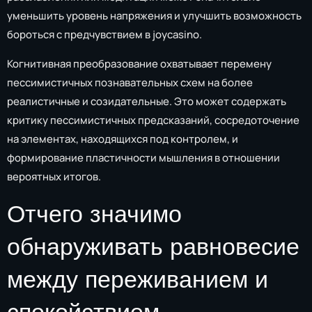
уменьшить уровень напряжения и улучшить возможность
бороться с предчувствием в joycasino.
Когнитивная преобразование охватывает перемену
пессимистичных познавательных схем на более
реалистичные и созидательные. Это может содержать
критику пессимистичных предсказаний, сосредоточение
на элементах, находящихся под контролем, и
формирование пластичности мышления в отношении
вероятных итогов.
Отчего значимо
обнаруживать равновесие
между переживанием и
спокойствием