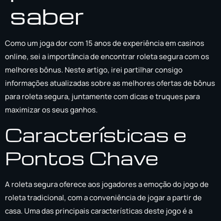
saber
Como um joga dor com 15 anos de experiência em casinos
online, sei a importância de encontrar roleta segura com os
melhores bônus. Neste artigo, irei partilhar consigo
informações atualizadas sobre as melhores ofertas de bônus
para roleta segura, juntamente com dicas e truques para
maximizar os seus ganhos.
Características e
Pontos Chave
A roleta segura oferece aos jogadores a emoção do jogo de
roleta tradicional, com a conveniência de jogar a partir de
casa. Uma das principais características deste jogo é a