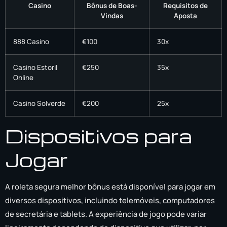
Casino
Bônus de Boas-
Requisitos de
Vindas
Aposta
888 Casino
€100
30x
Casino Estoril
€250
35x
Online
Casino Solverde
€200
25x
Dispositivos para
Jogar
A roleta segura melhor bônus está disponível para jogar em
diversos dispositivos, incluindo telemóveis, computadores
de secretária e tablets. A experiência de jogo pode variar