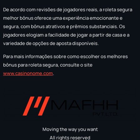
De acordo com revisões de jogadores reais, a roleta segura
melhor bônus oferece uma experiência emocionante e
segura, com bônus atrativos e prêmios substanciais. Os
jogadores elogiam a facilidade de jogar a partir de casa e a
variedade de opções de aposta disponíveis.
Para mais informações sobre como escolher os melhores
bônus para roleta segura, consulte o site
www.casinonome.com
.
Moving the way you want
All rights reserved