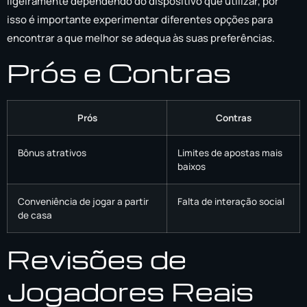
ligeiramente dependendo do dispositivo que utilizar, por
isso é importante experimentar diferentes opções para
encontrar a que melhor se adequa às suas preferências.
Prós e Contras
Prós
Contras
Bônus atrativos
Limites de apostas mais
baixos
Conveniência de jogar a partir
Falta de interação social
de casa
Revisões de
Jogadores Reais