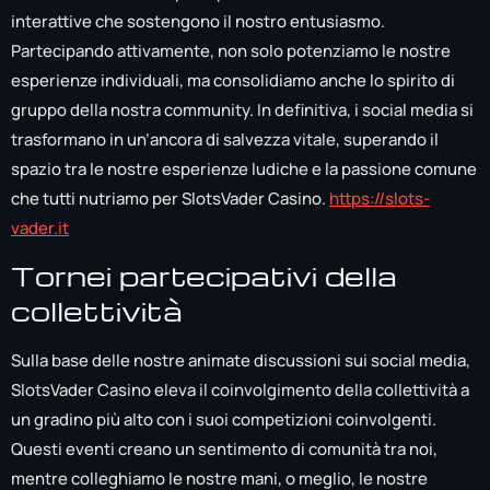
interattive che sostengono il nostro entusiasmo.
Partecipando attivamente, non solo potenziamo le nostre
esperienze individuali, ma consolidiamo anche lo spirito di
gruppo della nostra community. In definitiva, i social media si
trasformano in un’ancora di salvezza vitale, superando il
spazio tra le nostre esperienze ludiche e la passione comune
che tutti nutriamo per SlotsVader Casino.
https://slots-
vader.it
Tornei partecipativi della
collettività
Sulla base delle nostre animate discussioni sui social media,
SlotsVader Casino eleva il coinvolgimento della collettività a
un gradino più alto con i suoi competizioni coinvolgenti.
Questi eventi creano un sentimento di comunità tra noi,
mentre colleghiamo le nostre mani, o meglio, le nostre