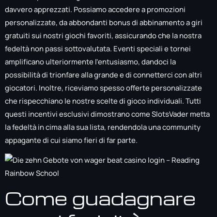
davvero apprezzati. Possiamo accedere a promozioni
personalizzate, da abbondanti bonus di abbinamento a giri
gratuiti sui nostri giochi favoriti, assicurando che la nostra
fedeltà non passi sottovalutata. Eventi speciali e tornei
amplificano ulteriormente l’entusiasmo, dandoci la
possibilità di trionfare alla grande e di connetterci con altri
giocatori. Inoltre, riceviamo spesso offerte personalizzate
che rispecchiano le nostre scelte di gioco individuali. Tutti
questi incentivi esclusivi dimostrano come SlotsVader metta
la fedeltà in cima alla sua lista, rendendola una community
appagante di cui siamo fieri di far parte.
Come guadagnare