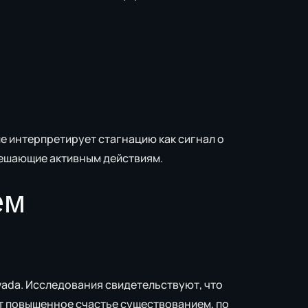
 интерпретирует стагнацию как сигнал о
мешающие активным действиям.
ем
vada. Исследования свидетельствуют, что
т повышенное счастье существованием, по