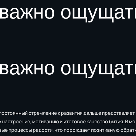
 важно ощущат
 важно ощущат
 постоянный стремление к развития дальше представляе
 настроение, мотивацию и итоговое качество бытия. В мо
овые процессы радости, что порождает позитивную обра