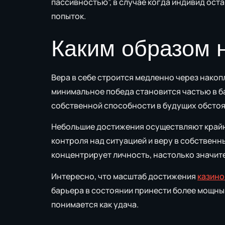
пассивностью”, в случае когда индивид ос
попыток.
Каким образом 
Вера в себе строится медленно через нако
минимальное победа становится частью в б
собственной способности в будущих обстоя
Небольшие достижения осуществляют крайн
контроля над ситуацией и веру в собствен
концентрирует личность, настолько значит
Интересно, что масштаб достижения
казино
барьера в состоянии принести более мощный
понимается как удача.