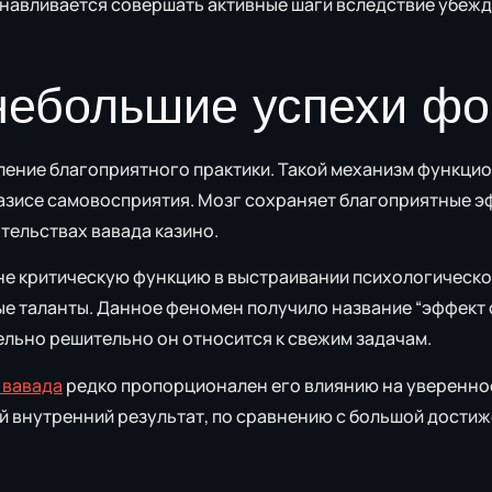
танавливается совершать активные шаги вследствие убеж
небольшие успехи фо
пление благоприятного практики. Такой механизм функци
азисе самовосприятия. Мозг сохраняет благоприятные э
тельствах вавада казино.
е критическую функцию в выстраивании психологической
ные таланты. Данное феномен получило название “эффект
ельно решительно он относится к свежим задачам.
 вавада
редко пропорционален его влиянию на уверенно
 внутренний результат, по сравнению с большой достиже