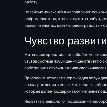
работу.
Новейшие изыскания в направлении психоне
нейромедиатора, отвечающего за побуждение
незначительных, дает человеку радость и 
Чувство развити
Мотивация представляет собой комплексный
vavada система побуждения действует по с
собственная глубинная сила увеличивается
Прогресс выступает энергией для побуждаю
вознаграждения в мозге, что ведет к выбр
которые далее поддерживают желание подде
Нехватка очевидного продвижения наоборо