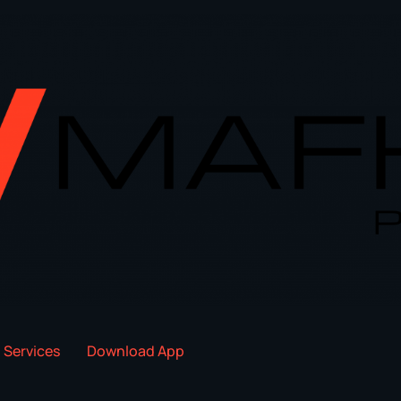
Services
Download App