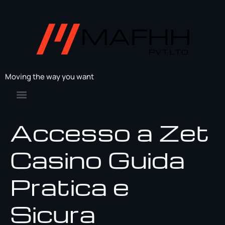
Moving the way you want
Accesso a Zet
Casino Guida
Pratica e
Sicura