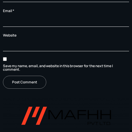
Email
*
Website
Save my name, email, and website in this browser for the next time I
comment.