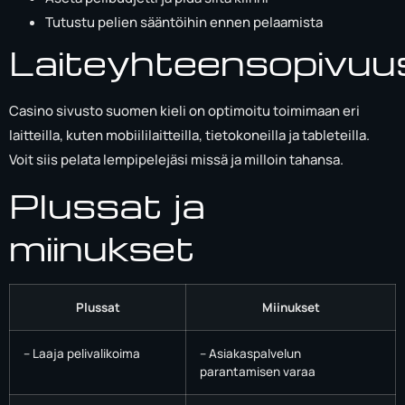
Tutustu pelien sääntöihin ennen pelaamista
Laiteyhteensopivuu
Casino sivusto suomen kieli on optimoitu toimimaan eri
laitteilla, kuten mobiililaitteilla, tietokoneilla ja tableteilla.
Voit siis pelata lempipelejäsi missä ja milloin tahansa.
Plussat ja
miinukset
Plussat
Miinukset
– Laaja pelivalikoima
– Asiakaspalvelun
parantamisen varaa