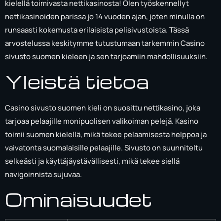
kielellä toimivasta nettikasinosta! Olen työskennellyt
nettikasinoiden parissa jo 14 vuoden ajan, joten minulla on
runsaasti kokemusta erilaisista pelisivustoista. Tässä
arvostelussa keskitymme tutustumaan tarkemmin Casino
sivusto suomen kieleen ja sen tarjoamiin mahdollisuuksiin.
Yleistä tietoa
Casino sivusto suomen kieli on suosittu nettikasino, joka
tarjoaa pelaajille monipuolisen valikoiman pelejä. Kasino
toimii suomen kielellä, mikä tekee pelaamisesta helppoa ja
vaivatonta suomalaisille pelaajille. Sivusto on suunniteltu
selkeästi ja käyttäjäystävällisesti, mikä tekee siellä
navigoinnista sujuvaa.
Ominaisuudet