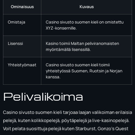
Ominaisuus
Kuvaus
Omistaja
Casino sivusto suomen kieli on omistettu
XYZ-konsernille.
Lisenssi
Kasino toimii Maltan peliviranomaisten
myöntämällä lisenssillä.
Yhteistyömaat
Casino sivusto suomen kieli toimii
yhteistyössä Suomen, Ruotsin ja Norjan
kanssa.
Pelivalikoima
Casino sivusto suomen kieli tarjoaa laajan valikoiman erilaisia
pelejä, kuten kolikkopelejä, pöytäpelejä ja live-kasinopelejä.
Voit pelata suosittuja pelejä kuten Starburst, Gonzo’s Quest