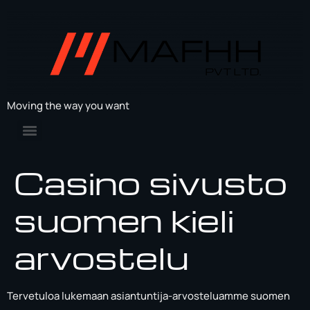
Moving the way you want
Casino sivusto
suomen kieli
arvostelu
Tervetuloa lukemaan asiantuntija-arvosteluamme suomen