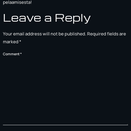
pelaamisesta!
Leave a Reply
Your email address will not be published.
Required fields are
marked
*
Comment
*