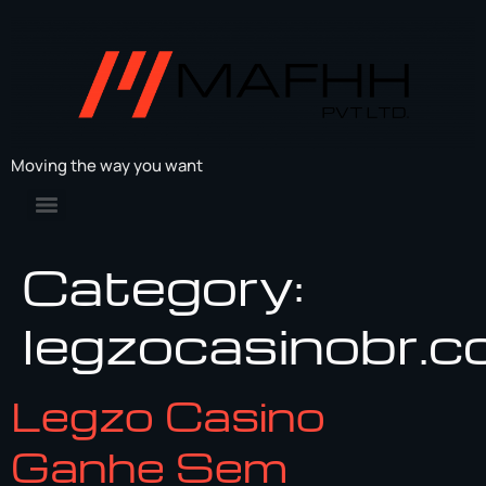
Moving the way you want
Category:
legzocasinobr.
Legzo Casino
Ganhe Sem