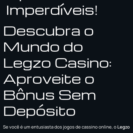
Imperdíveis!
Descubra o
Mundo do
Legzo Casino:
Aproveite o
Bônus Sem
Depósito
Se você é um entusiasta dos jogos de cassino online, o
Legzo