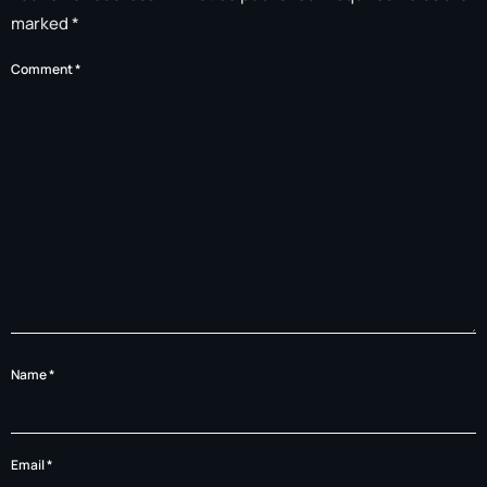
marked
*
Comment
*
Name
*
Email
*