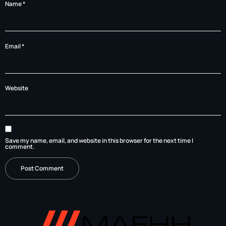
Name
*
Email
*
Website
Save my name, email, and website in this browser for the next time I
comment.