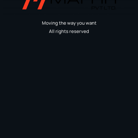
Moving the way you want
All rights reserved