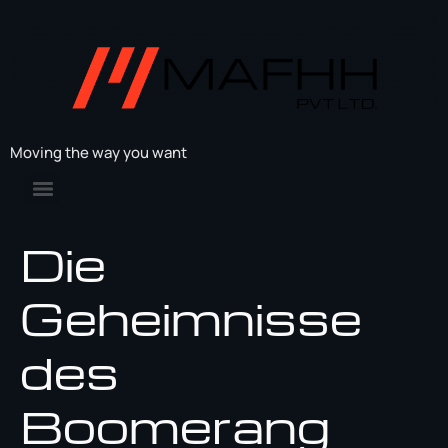
Moving the way you want
Die
Geheimnisse
des
Boomerang