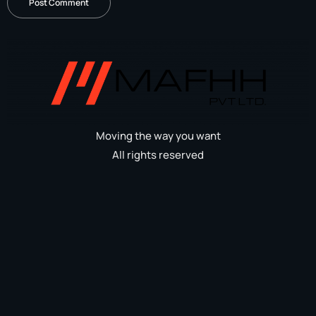
Moving the way you want
All rights reserved