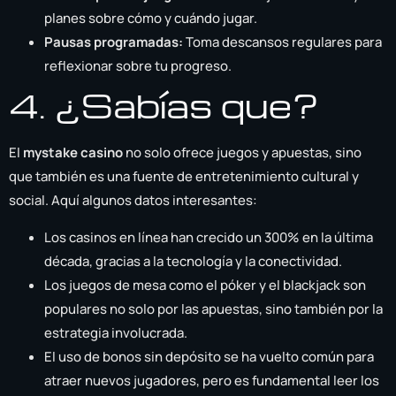
planes sobre cómo y cuándo jugar.
Pausas programadas:
Toma descansos regulares para
reflexionar sobre tu progreso.
4. ¿Sabías que?
El
mystake casino
no solo ofrece juegos y apuestas, sino
que también es una fuente de entretenimiento cultural y
social. Aquí algunos datos interesantes:
Los casinos en línea han crecido un 300% en la última
década, gracias a la tecnología y la conectividad.
Los juegos de mesa como el póker y el blackjack son
populares no solo por las apuestas, sino también por la
estrategia involucrada.
El uso de bonos sin depósito se ha vuelto común para
atraer nuevos jugadores, pero es fundamental leer los