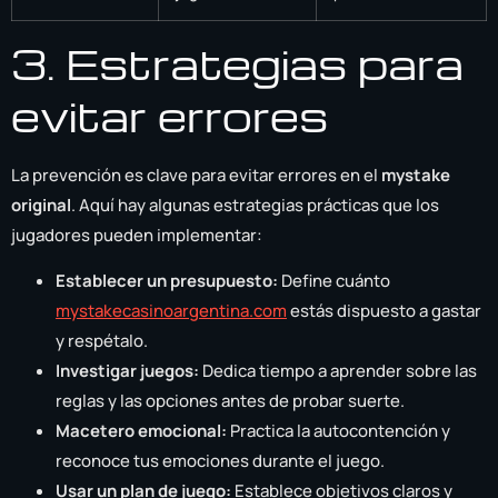
3. Estrategias para
evitar errores
La prevención es clave para evitar errores en el
mystake
original
. Aquí hay algunas estrategias prácticas que los
jugadores pueden implementar:
Establecer un presupuesto:
Define cuánto
mystakecasinoargentina.com
estás dispuesto a gastar
y respétalo.
Investigar juegos:
Dedica tiempo a aprender sobre las
reglas y las opciones antes de probar suerte.
Macetero emocional:
Practica la autocontención y
reconoce tus emociones durante el juego.
Usar un plan de juego:
Establece objetivos claros y