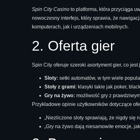
Spin City Casino
to platforma, która przyciąga u
nowoczesny interfejs, który sprawia, że nawigacj
komputerach, jak i urządzeniach mobilnych.
2. Oferta gier
Spin City oferuje szeroki asortyment gier, co j
Sloty:
setki automatów, w tym wiele popula
Stoły z grami:
klasyki takie jak poker, black
Gry na żywo:
możliwość gry z prawdziwymi
Przykładowe opinie użytkowników dotyczące ofer
„Niezliczone sloty sprawiają, że nigdy się n
„Gry na żywo dają niesamowite emocje, ja