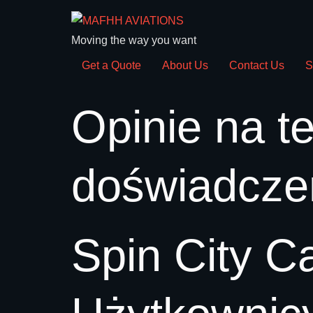
Moving the way you want
Get a Quote
About Us
Contact Us
S
Opinie na t
doświadcze
Spin City C