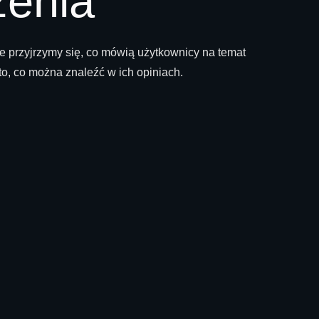
żenia
ie przyjrzymy się, co mówią użytkownicy na temat
, co można znaleźć w ich opiniach.