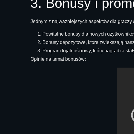
3. Bonusy i prom
Jednym z najważniejszych aspektów dla graczy
Powitalne bonusy dla nowych użytkownikó
Bonusy depozytowe, które zwiększają nasz
Program lojalnościowy, który nagradza stał
Opinie na temat bonusów: