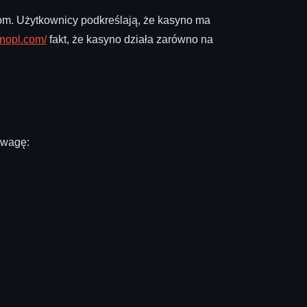
usom. Użytkownicy podkreślają, że kasyno ma
inopl.com/
fakt, że kasyno działa zarówno na
uwagę: