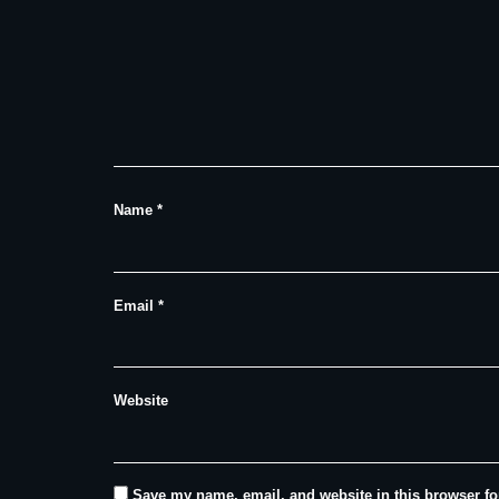
Name
*
Email
*
Website
Save my name, email, and website in this browser fo