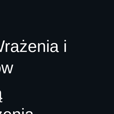
rażenia i
ów
ą