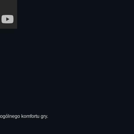
 ogólnego komfortu gry.