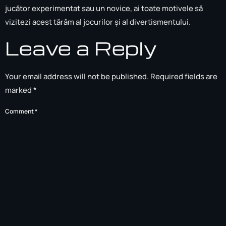
jucător experimentat sau un novice, ai toate motivele să
vizitezi acest tărâm al jocurilor și al divertismentului.
Leave a Reply
Your email address will not be published.
Required fields are
marked
*
Comment
*