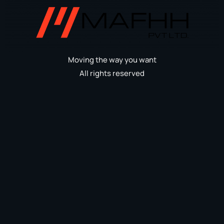
Moving the way you want
All rights reserved