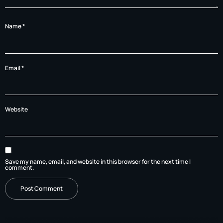
Name
*
Email
*
Website
Save my name, email, and website in this browser for the next time I
comment.