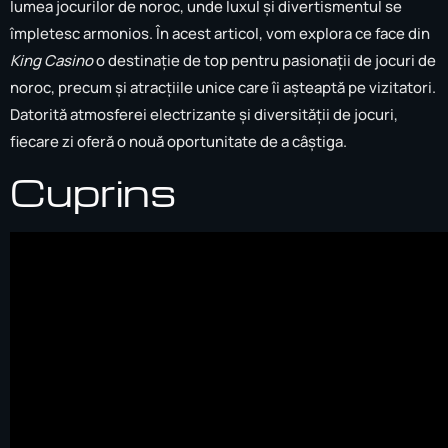
lumea jocurilor de noroc, unde luxul și divertismentul se
împletesc armonios. În acest articol, vom explora ce face din
King Casino
o destinație de top pentru pasionații de jocuri de
noroc, precum și atracțiile unice care îi așteaptă pe vizitatori.
Datorită atmosferei electrizante și diversității de jocuri,
fiecare zi oferă o nouă oportunitate de a câștiga.
Cuprins