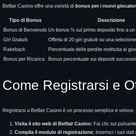
Betfair Casino offre una varietà di
bonus per i nuovi giocator
Tipo di Bonus
Descrizione
Bonus di Benvenuto
Un bonus % sul primo deposito fino a u
Giri Gratuiti
Offerta di 20 giri gratuiti su una selezione 
Rakeback
Percentuale delle perdite restituita ai gioc
Bonus per Ricarica
Bonus percentuale sui depositi successiv
Come Registrarsi e Ot
Registrarsi a Betfair Casino è un processo semplice e veloce. 
Visita il sito web di Betfair Casino:
Fai clic sul pulsante
Compila il modulo di registrazione:
Inserisci i tuoi dat