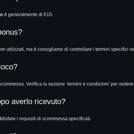
to
è generalmente di €10.
 bonus?
 utilizzati, ma ti consigliamo di controllare i termini specifici nel
gioco?
 scommessa. Verifica la sezione ‘termini e condizioni’ per vedere
opo averlo ricevuto?
sfare i requisiti di scommessa specificati.