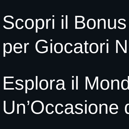
Scopri il Bonus
per Giocatori N
Esplora il Mond
Un’Occasione 