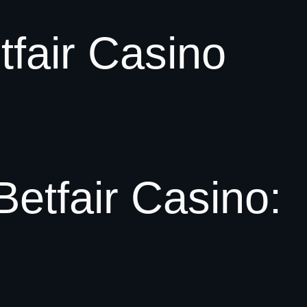
tfair Casino
Betfair Casino: