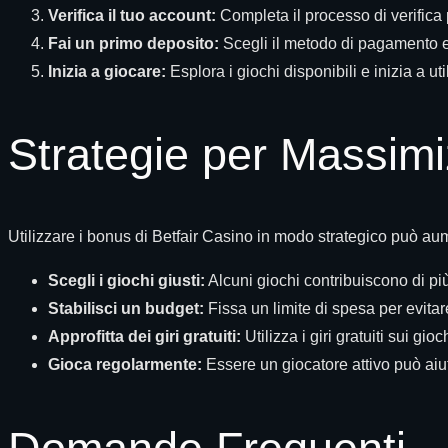
Verifica il tuo account:
Completa il processo di verifica 
Fai un primo deposito:
Scegli il metodo di pagamento e
Inizia a giocare:
Esplora i giochi disponibili e inizia a uti
Strategie per Massimi
Utilizzare i bonus di Betfair Casino in modo strategico può aum
Scegli i giochi giusti:
Alcuni giochi contribuiscono di pi
Stabilisci un budget:
Fissa un limite di spesa per evitar
Approfitta dei giri gratuiti:
Utilizza i giri gratuiti sui g
Gioca regolarmente:
Essere un giocatore attivo può aiut