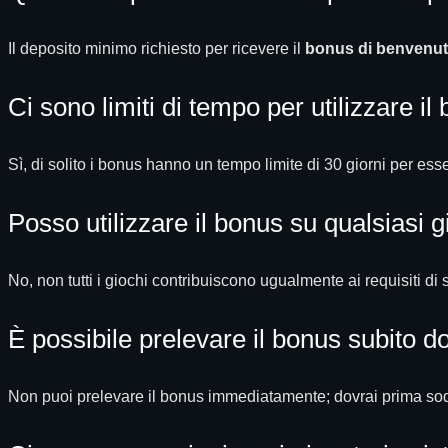
Il deposito minimo richiesto per ricevere il
bonus di benvenu
Ci sono limiti di tempo per utilizzare il
Sì, di solito i bonus hanno un tempo limite di 30 giorni per essere
Posso utilizzare il bonus su qualsiasi 
No, non tutti i giochi contribuiscono ugualmente ai requisiti di
È possibile prelevare il bonus subito d
Non puoi prelevare il bonus immediatamente; dovrai prima soddi