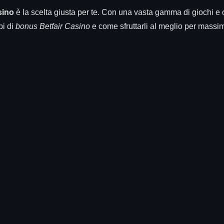
sino
è la scelta giusta per te. Con una vasta gamma di giochi e o
pi di
bonus Betfair Casino
e come sfruttarli al meglio per massi