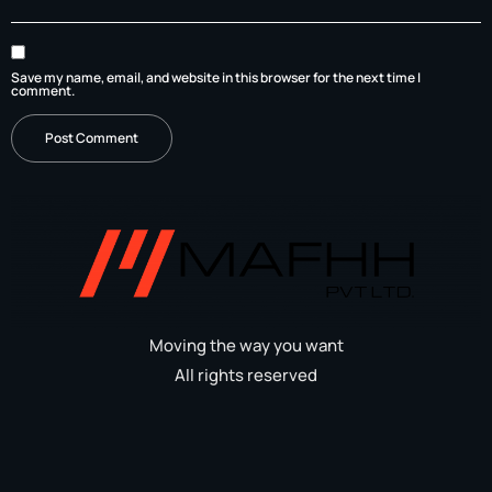
Save my name, email, and website in this browser for the next time I
comment.
Moving the way you want
All rights reserved