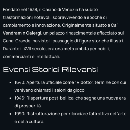
Fondato nel 1638, il Casino di Venezia ha subito
trasformazioni notevoli, sopravvivendo a epoche di
cambiamento e innovazione. Originalmente situato a
Ca'
Vendramin Calergi
, un palazzo rinascimentale affacciato sul
Canal Grande, ha visto il passaggio di figure storiche illustri.
Durante il XVII secolo, era una meta ambita per nobili,
commercianti e intellettuali.
Eventi Storici Rilevanti
1640: Apertura ufficiale come "Ridotto", termine con cui
venivano chiamati i saloni da gioco.
1946: Riapertura post-bellica, che segna una nuova era
di prosperità.
1990: Ristrutturazione per rilanciare l'attrattiva dell'arte
e della cultura.