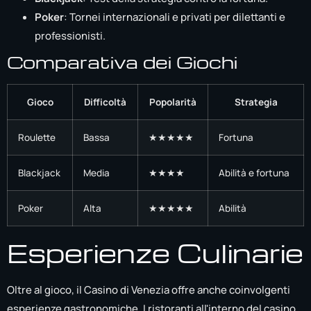
Poker
: Tornei internazionali e privati per dilettanti e
professionisti.
Comparativa dei Giochi
Gioco
Difficoltà
Popolarità
Strategia
Roulette
Bassa
★★★★★
Fortuna
Blackjack
Media
★★★★
Abilità e fortuna
Poker
Alta
★★★★★
Abilità
Esperienze Culinarie
Oltre al gioco, il Casino di Venezia offre anche coinvolgenti
esperienze gastronomiche. I ristoranti all'interno del casino