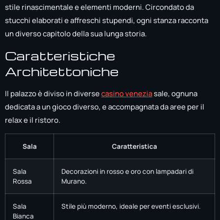
stile rinascimentale e elementi moderni. Circondato da
stucchi elaborati e affreschi stupendi, ogni stanza racconta
un diverso capitolo della sua lunga storia.
Caratteristiche
Architettoniche
Il palazzo è diviso in diverse
casino venezia
sale, ognuna
dedicata a un gioco diverso, e accompagnata da aree per il
relax e il ristoro.
Sala
Caratteristica
Sala
Decorazioni in rosso e oro con lampadari di
Rossa
Murano.
Sala
Stile più moderno, ideale per eventi esclusivi.
Bianca