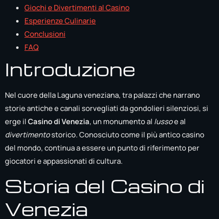
Giochi e Divertimenti al Casino
Esperienze Culinarie
Conclusioni
FAQ
Introduzione
Nel cuore della Laguna veneziana, tra palazzi che narrano
storie antiche e canali sorvegliati da gondolieri silenziosi, si
erge il
Casino di Venezia
, un monumento al
lusso
e al
divertimento
storico. Conosciuto come il più antico casino
del mondo, continua a essere un punto di riferimento per
giocatori e appassionati di cultura.
Storia del Casino di
Venezia