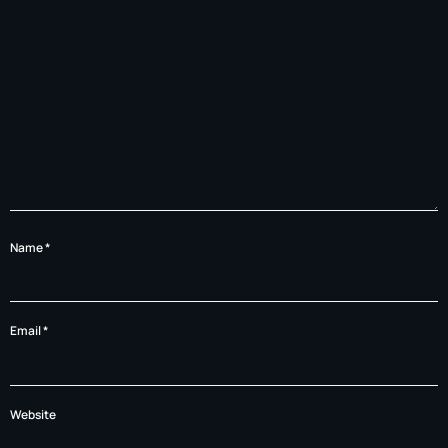
Name
*
Email
*
Website