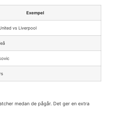
Exempel
nited vs Liverpool
leå
kovic
rs
å matcher medan de pågår. Det ger en extra