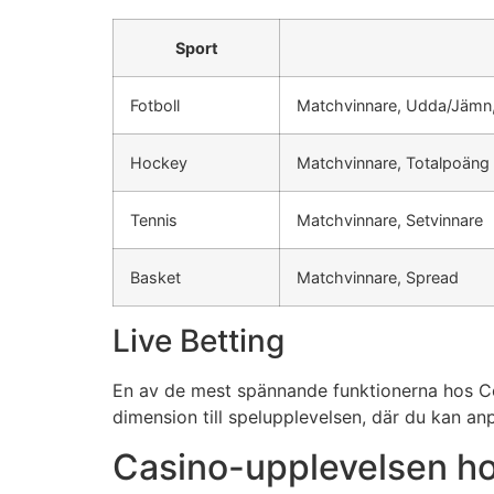
Sport
Fotboll
Matchvinnare, Udda/Jämn
Hockey
Matchvinnare, Totalpoäng
Tennis
Matchvinnare, Setvinnare
Basket
Matchvinnare, Spread
Live Betting
En av de mest spännande funktionerna hos 
dimension till spelupplevelsen, där du kan an
Casino-upplevelsen h