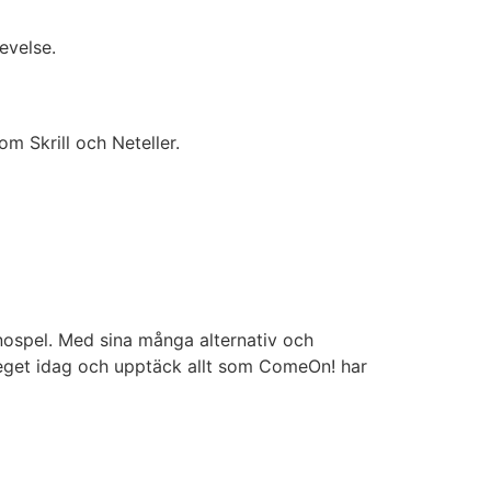
evelse.
m Skrill och Neteller.
nospel. Med sina många alternativ och
steget idag och upptäck allt som ComeOn! har