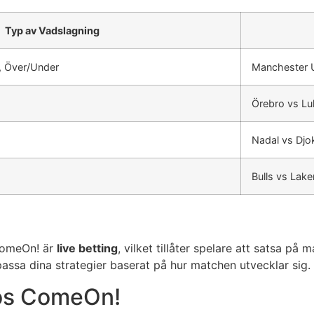
Typ av Vadslagning
, Över/Under
Manchester U
Örebro vs Lu
Nadal vs Djo
Bulls vs Lake
ComeOn! är
live betting
, vilket tillåter spelare att satsa p
passa dina strategier baserat på hur matchen utvecklar sig.
os ComeOn!