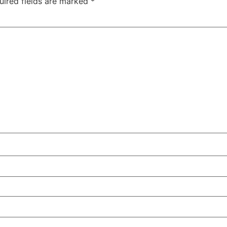
uired fields are marked
*