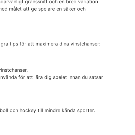
darvänligt gränssnitt och en bred variation
med målet att ge spelare en säker och
ågra tips för att maximera dina vinstchanser:
instchanser.
vända för att lära dig spelet innan du satsar
tboll och hockey till mindre kända sporter.