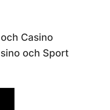
 och Casino
sino och Sport