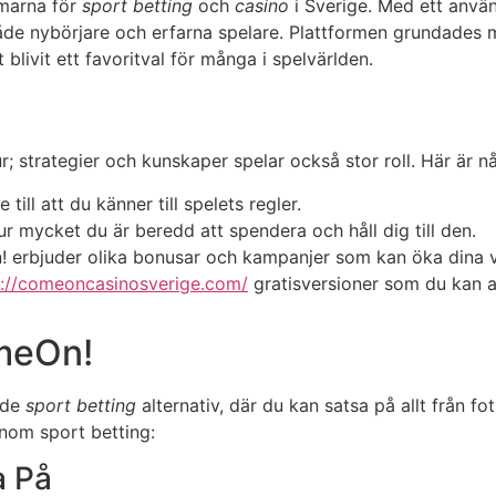
rmarna för
sport betting
och
casino
i Sverige. Med ett använ
åde nybörjare och erfarna spelare. Plattformen grundades 
 blivit ett favoritval för många i spelvärlden.
; strategier och kunskaper spelar också stor roll. Här är n
 till att du känner till spelets regler.
r mycket du är beredd att spendera och håll dig till den.
erbjuder olika bonusar och kampanjer som kan öka dina v
s://comeoncasinosverige.com/
gratisversioner som du kan an
meOn!
nde
sport betting
alternativ, där du kan satsa på allt från fo
nom sport betting:
a På