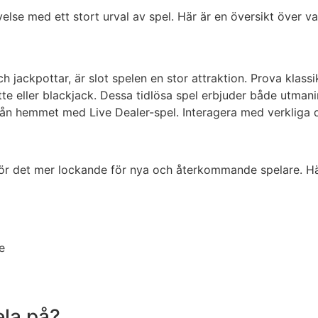
else med ett stort urval av spel. Här är en översikt över v
jackpottar, är slot spelen en stor attraktion. Prova klassi
e eller blackjack. Dessa tidlösa spel erbjuder både utmani
ån hemmet med Live Dealer-spel. Interagera med verkliga de
n
gör det mer lockande för nya och återkommande spelare. Hä
e
ela på?