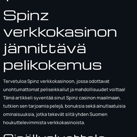
Spinz
verkkokasinon
jännittävä
pelikokemus
Tervetuloa Spinz verkkokasinoon, jossa odottavat
unohtumattomat peliseikkailut ja mahdollisuudet voittaa!
Tämä artikkeli syventää sinut Spinz casinon maailmaan,
tutkien sen tarjoamia pelejä, bonuksia sekä ainutlaatuisia
ominaisuuksia, jotka tekevät siitä yhden Suomen
houkuttelevimmista verkkokasinoista.