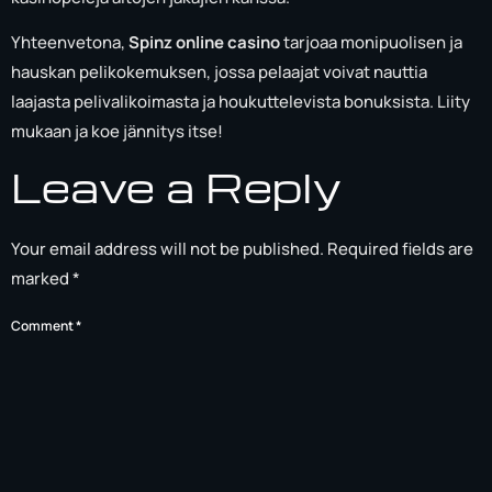
Yhteenvetona,
Spinz online casino
tarjoaa monipuolisen ja
hauskan pelikokemuksen, jossa pelaajat voivat nauttia
laajasta pelivalikoimasta ja houkuttelevista bonuksista. Liity
mukaan ja koe jännitys itse!
Leave a Reply
Your email address will not be published.
Required fields are
marked
*
Comment
*