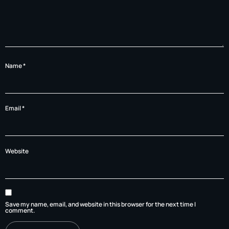
Name
*
Email
*
Website
Save my name, email, and website in this browser for the next time I
comment.