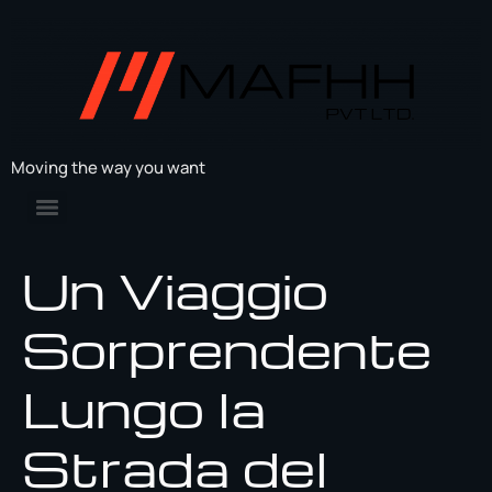
Moving the way you want
Un Viaggio
Sorprendente
Lungo la
Strada del