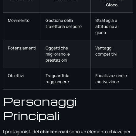
Gioco
Movimento
Gestione della
Strategia e
traiettoria del pollo
attitudine al
gioco
Potenziamenti
Oggetti che
Vantaggi
migliorano le
competitivi
prestazioni
Obiettivi
Traguardi da
Focalizzazione e
raggiungere
motivazione
Personaggi
Principali
I protagonisti del
chicken road
sono un elemento chiave per